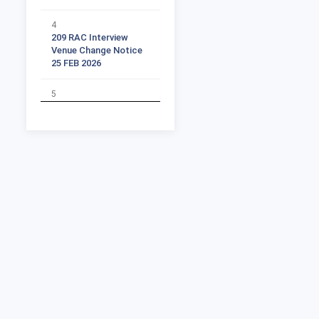
4
209 RAC Interview
Venue Change Notice
25 FEB 2026
5
All Subject Ph D
Supervisor Vacant
Seats List
6
Ph D 2025 26 RAC Time
Table Notification
Part 1
7
Ph D 2025 26 RAC Time
Table Student list Part
2
8
Ph D 2025 26 RAC Time
Table Ordinace Part 3